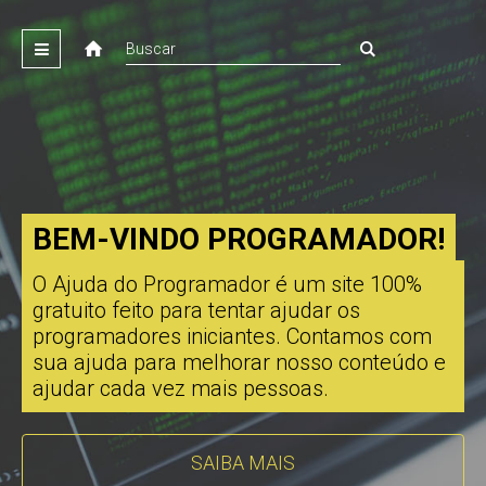
BEM-VINDO PROGRAMADOR!
O Ajuda do Programador é um site 100%
gratuito feito para tentar ajudar os
programadores iniciantes. Contamos com
sua ajuda para melhorar nosso conteúdo e
ajudar cada vez mais pessoas.
SAIBA MAIS