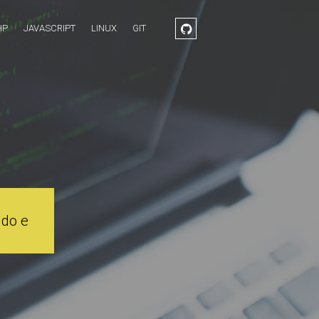
HP
JAVASCRIPT
LINUX
GIT
údo e