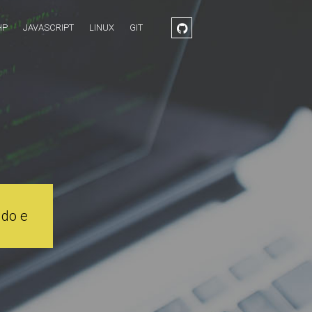
HP
JAVASCRIPT
LINUX
GIT
údo e