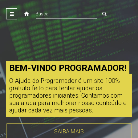
BEM-VINDO PROGRAMADOR!
O Ajuda do Programador é um site 100%
gratuito feito para tentar ajudar os
programadores iniciantes. Contamos com
sua ajuda para melhorar nosso conteúdo e
ajudar cada vez mais pessoas.
SAIBA MAIS