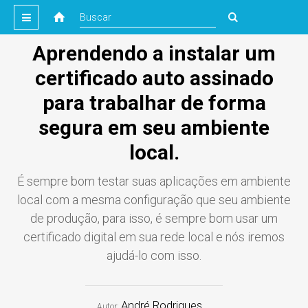
Aprendendo a instalar um
certificado auto assinado
para trabalhar de forma
segura em seu ambiente
local.
É sempre bom testar suas aplicações em ambiente
local com a mesma configuração que seu ambiente
de produção, para isso, é sempre bom usar um
certificado digital em sua rede local e nós iremos
ajudá-lo com isso.
André Rodrigues
Autor: