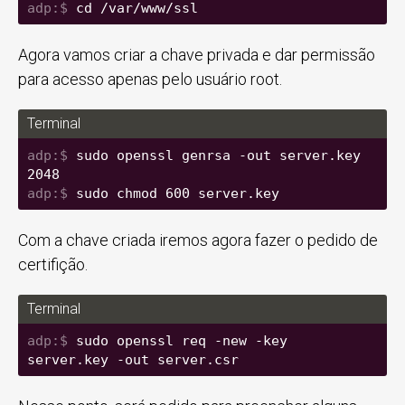
cd /var/www/ssl
Agora vamos criar a chave privada e dar permissão
para acesso apenas pelo usuário root.
Terminal
sudo openssl genrsa -out server.key 
2048
sudo chmod 600 server.key
Com a chave criada iremos agora fazer o pedido de
certifição.
Terminal
sudo openssl req -new -key 
server.key -out server.csr