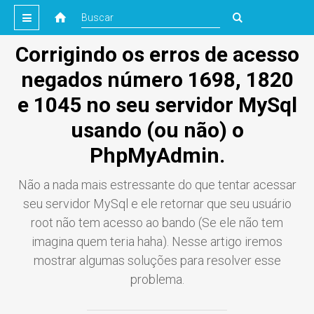
Corrigindo os erros de acesso
negados número 1698, 1820
e 1045 no seu servidor MySql
usando (ou não) o
PhpMyAdmin.
Não a nada mais estressante do que tentar acessar
seu servidor MySql e ele retornar que seu usuário
root não tem acesso ao bando (Se ele não tem
imagina quem teria haha). Nesse artigo iremos
mostrar algumas soluções para resolver esse
problema.