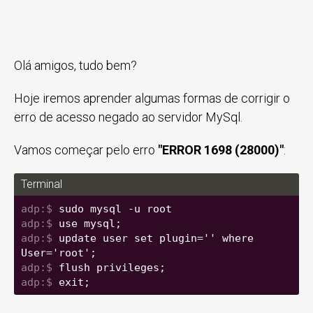
Olá amigos, tudo bem?
Hoje iremos aprender algumas formas de corrigir o
erro de acesso negado ao servidor MySql.
Vamos começar pelo erro
"ERROR 1698 (28000)"
:
Terminal
sudo mysql -u root
use mysql;
update user set plugin='' where 
User='root';
flush privileges;
exit;