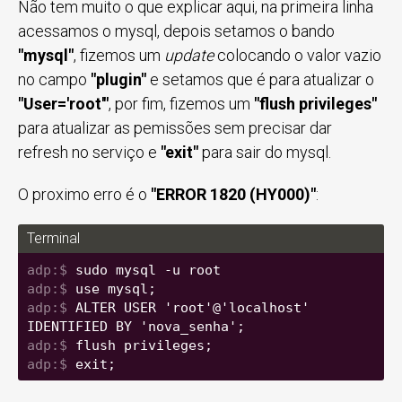
Não tem muito o que explicar aqui, na primeira linha
acessamos o mysql, depois setamos o bando
"mysql"
, fizemos um
update
colocando o valor vazio
no campo
"plugin"
e setamos que é para atualizar o
"User='root'"
, por fim, fizemos um
"flush privileges"
para atualizar as pemissões sem precisar dar
refresh no serviço e
"exit"
para sair do mysql.
O proximo erro é o
"ERROR 1820 (HY000)"
:
Terminal
sudo mysql -u root
use mysql;
ALTER USER 'root'@'localhost' 
IDENTIFIED BY 'nova_senha';
flush privileges;
exit;