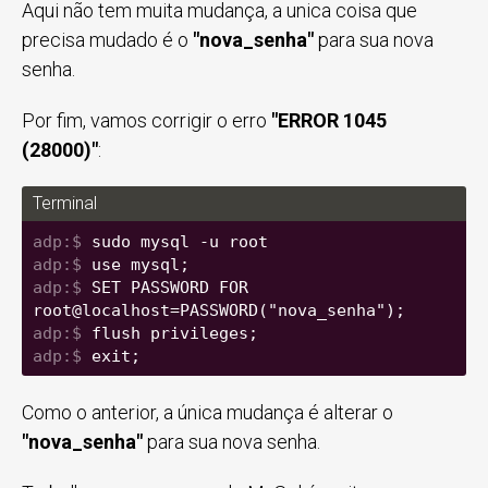
Aqui não tem muita mudança, a unica coisa que
precisa mudado é o
"nova_senha"
para sua nova
senha.
Por fim, vamos corrigir o erro
"ERROR 1045
(28000)"
:
Terminal
sudo mysql -u root
use mysql;
SET PASSWORD FOR 
root@localhost=PASSWORD("nova_senha");
flush privileges;
exit;
Como o anterior, a única mudança é alterar o
"nova_senha"
para sua nova senha.