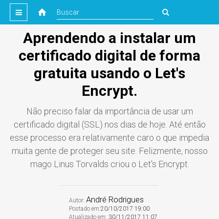
Aprendendo a instalar um
certificado digital de forma
gratuita usando o Let's
Encrypt.
Não preciso falar da importância de usar um
certificado digital (SSL) nos dias de hoje. Até então
esse processo era relativamente caro o que impedia
muita gente de proteger seu site. Felizmente, nosso
mago Linus Torvalds criou o Let's Encrypt.
André Rodrigues
Autor:
Postado em:
20/10/2017 19:00
Atualizado em:
30/11/2017 11:07