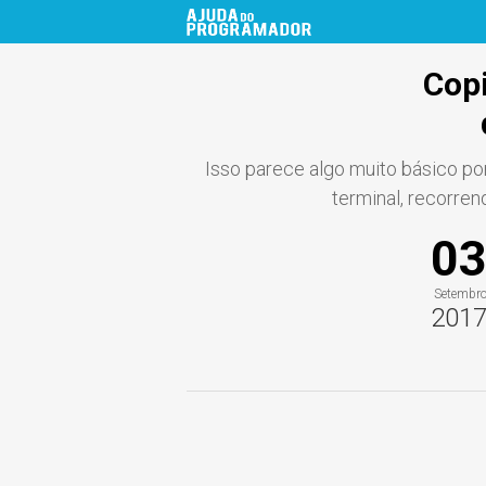
Copi
Isso parece algo muito básico po
terminal, recorre
0
Setembr
201