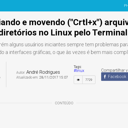
P
ando e movendo ("Crtl+x") arqui
diretórios no Linux pelo Terminal
rém alguns usuários iniciantes sempre tem problemas para 
ndo a interfaces gráficas, o que às vezes é bem mais comp
3
Tags:
Compartilhar v
#linux
André Rodrigues
Autor:
Facebook
o
Atualizado em:
28/11/2017 15:07
7729
7
CONTEÚDO