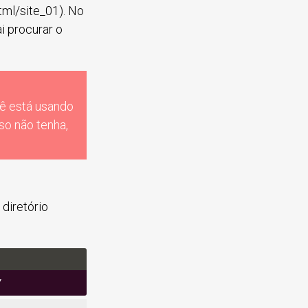
tml/site_01). No
i procurar o
ê está usando
so não tenha,
diretório
/