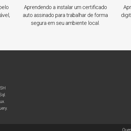
pelo
Aprendendo a instalar um certificado
Apr
ável,
auto assinado para trabalhar de forma
digi
segura em seu ambiente local.
SSH
ql.
ux.
ery.
Que