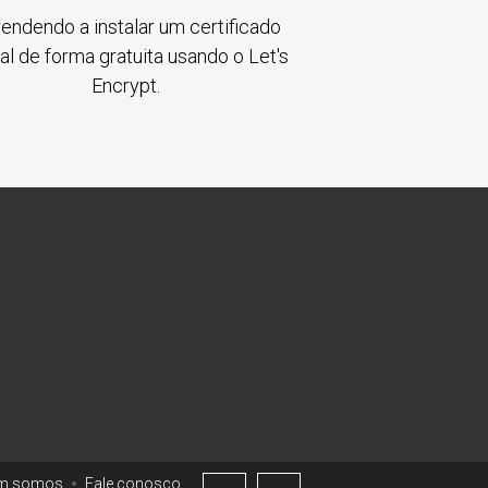
endendo a instalar um certificado
tal de forma gratuita usando o Let's
Encrypt.
m somos
Fale conosco