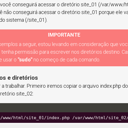
você conseguirá acessar o diretório site_01 (/var/www/h
 não conseguirá acessar o diretório site_01 porque ele va
 do sistema (/site_01).
IMPORTANTE
emplos a seguir, estou levando em consideração que voc
 tenha permissão para escrever nos diretórios destino. Ca
e usar o
"sudo"
no começo de cada comando.
os e diretórios
trabalhar. Primeiro iremos copiar o arquivo index.php do 
retório site_02:
r/www/html/site_01/index.php /var/www/html/site_02