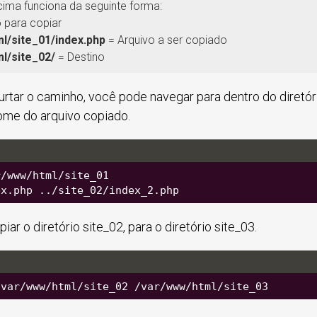
ma funciona da seguinte forma:
para copiar
l/site_01/index.php
= Arquivo a ser copiado
l/site_02/
= Destino
urtar o caminho, você pode navegar para dentro do diretó
me do arquivo copiado.
r/www/html/site_01
ex.php ../site_02/index_2.php
ar o diretório site_02, para o diretório site_03.
/var/www/html/site_02 /var/www/html/site_03