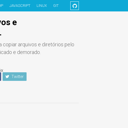
HP
JAVASCRIPT
LINUX
GIT
vos e
.
copiar arquivos e diretórios pelo
licado e demorado.
ia:
Twitter