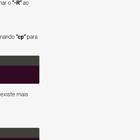
nar o
"-R"
ao
comando
"cp"
para
existe mais