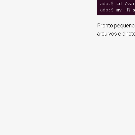
cd /va
mv -R 
Pronto pequeno 
arquivos e diret