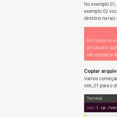
No exemplo 01, 
exemplo 02 você
diretório na raiz
Em todos os ex
um usuário que
não esqueça d
Copiar arquiv
Vamos começar a 
site_01 para o di
Terminal
cp /va