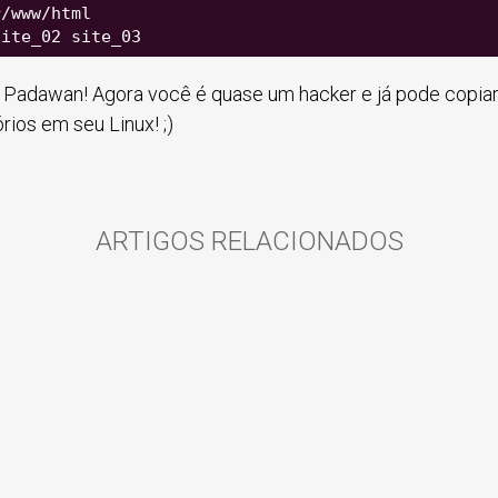
r/www/html
site_02 site_03
Padawan! Agora você é quase um hacker e já pode copia
órios em seu Linux! ;)
ARTIGOS RELACIONADOS