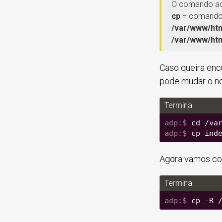
O comando aci
cp
= comando 
/var/www/htm
/var/www/htm
Caso queira enc
pode mudar o no
Terminal
cd /va
cp ind
Agora vamos copi
Terminal
cp -R 