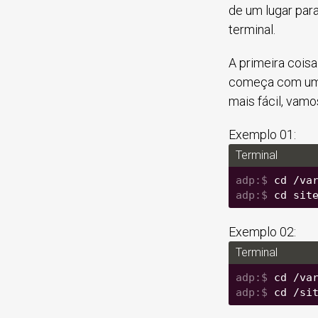
de um lugar para
terminal.
A primeira cois
começa com u
mais fácil, vamo
Exemplo 01:
Terminal
cd /va
cd sit
Exemplo 02:
Terminal
cd /va
cd /si