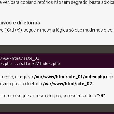
ver, para copiar diretórios não tem segredo, basta adicio
ivos e diretórios
vo ("Crtl+x"), segue a mesma lógica só que mudamos o 
r/www/html/site_01
ex.php ../site_02/index.php
mento, o arquivo
/var/www/html/site_01/index.php
não 
ovido para o diretório
/var/www/html/site_02
.
iretório segue a mesma lógica, acrescentando o
"-R"
.