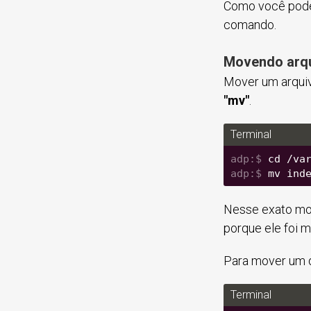
Como você pode 
comando.
Movendo arqu
Mover um arqui
"mv"
.
Terminal
cd /va
mv ind
Nesse exato mo
porque ele foi m
Para mover um d
Terminal