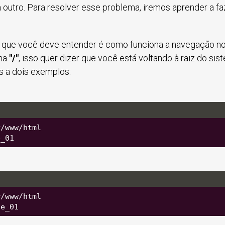
 outro. Para resolver esse problema, iremos aprender a faz
a que você deve entender é como funciona a navegação no
ma
"/"
, isso quer dizer que você está voltando à raiz do sist
s a dois exemplos:
r/www/html
e_01
r/www/html
te_01