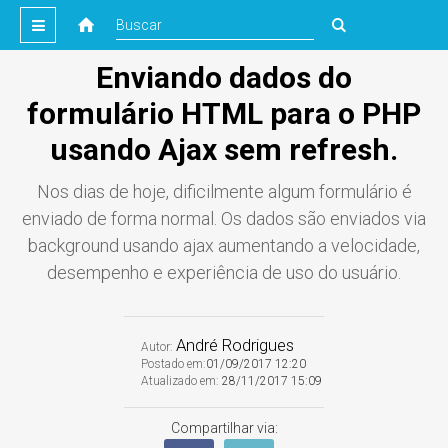
Enviando dados do
formulário HTML para o PHP
usando Ajax sem refresh.
Nos dias de hoje, dificilmente algum formulário é
enviado de forma normal. Os dados são enviados via
background usando ajax aumentando a velocidade,
desempenho e experiência de uso do usuário.
André Rodrigues
Autor:
Postado em:
01/09/2017 12:20
Atualizado em:
28/11/2017 15:09
Compartilhar via: