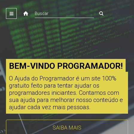
BEM-VINDO PROGRAMADOR!
O Ajuda do Programador é um site 100%
gratuito feito para tentar ajudar os
programadores iniciantes. Contamos com
sua ajuda para melhorar nosso conteúdo e
ajudar cada vez mais pessoas.
SAIBA MAIS