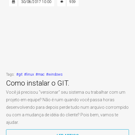
30/08/2017 10:00
939
Tags:
#git
#linux
#mac
#windows
Como instalar o GIT.
Você já precisou "versionar" seu sistema ou trabalhar com um
projeto em equipe? Não é ruim quando você passa horas
desenvolvendo para depois perde tudo num arquivo corrompido
ou com a mudança de idéia do cliente? Pois bem, vamos te
ajudar.