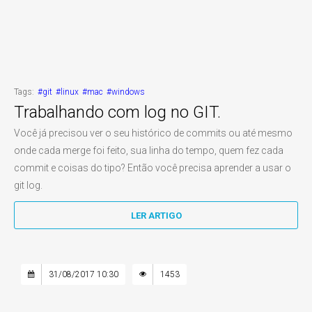
Tags:
#git
#linux
#mac
#windows
Trabalhando com log no GIT.
Você já precisou ver o seu histórico de commits ou até mesmo
onde cada merge foi feito, sua linha do tempo, quem fez cada
commit e coisas do tipo? Então você precisa aprender a usar o
git log.
LER ARTIGO
31/08/2017 10:30
1453