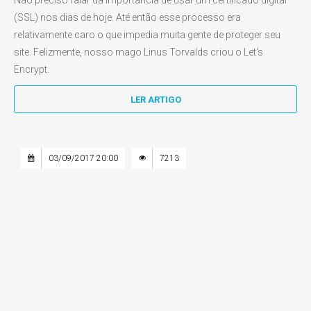
Não preciso falar da importância de usar um certificado digital
(SSL) nos dias de hoje. Até então esse processo era
relativamente caro o que impedia muita gente de proteger seu
site. Felizmente, nosso mago Linus Torvalds criou o Let's
Encrypt.
LER ARTIGO
03/09/2017 20:00
7213