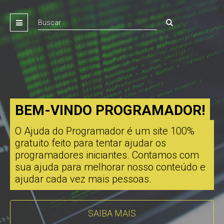
BEM-VINDO PROGRAMADOR!
O Ajuda do Programador é um site 100%
gratuito feito para tentar ajudar os
programadores iniciantes. Contamos com
sua ajuda para melhorar nosso conteúdo e
ajudar cada vez mais pessoas.
SAIBA MAIS