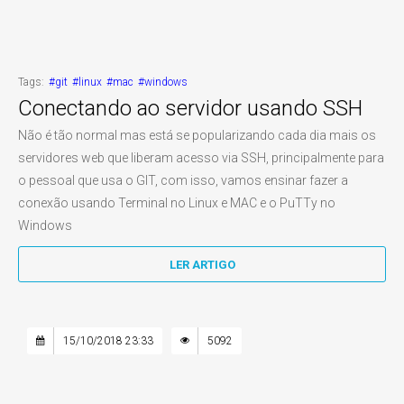
Tags:
#git
#linux
#mac
#windows
Conectando ao servidor usando SSH
Não é tão normal mas está se popularizando cada dia mais os
servidores web que liberam acesso via SSH, principalmente para
o pessoal que usa o GIT, com isso, vamos ensinar fazer a
conexão usando Terminal no Linux e MAC e o PuTTy no
Windows
LER ARTIGO
15/10/2018 23:33
5092